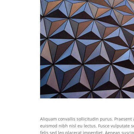
Aliquam convallis sollicitudin purus. Praesent
euismod nibh nisl eu lectus. Fusce vulputate 
felis sed leo placerat imperdiet. Aenean susci