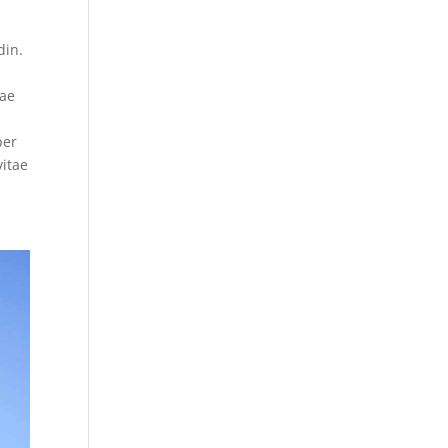
din.
tae
s
per
vitae