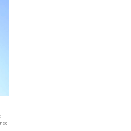
c
 nec
t